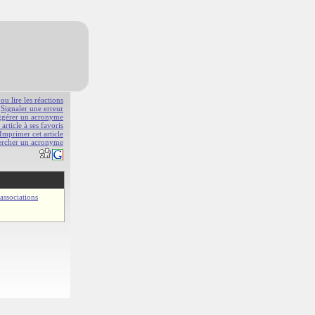
 ou lire les réactions
Signaler une erreur
gérer un acronyme
 article à ses favoris
Imprimer cet article
ercher un acronyme
associations