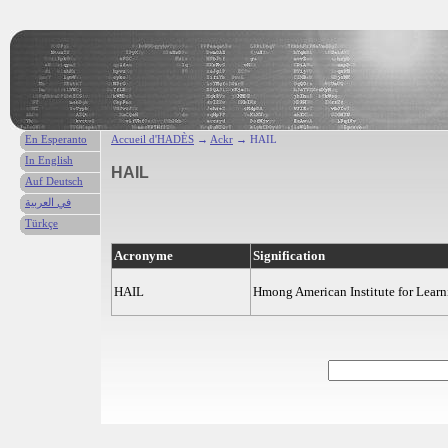
En Esperanto
Accueil d'HADÈS
→
Ackr
→ HAIL
In English
HAIL
Auf Deutsch
في العربية
Türkçe
Acronyme
Signification
HAIL
Hmong American Institute for Learn