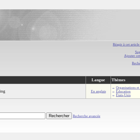
Réagir à cet article
Sug
Ajouter cet
Rech
Langue
Thèmes
→
Organisations et 
ing
En anglais
→
Éducation
→
États-Unis
Recherche avancée