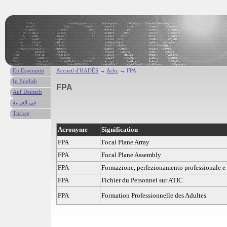
En Esperanto
Accueil d'HADÈS
→
Ackr
→ FPA
In English
FPA
Auf Deutsch
في العربية
Türkçe
Acronyme
Signification
FPA
Focal Plane Array
FPA
Focal Plane Assembly
FPA
Formazione, perfezionamento professionale 
FPA
Fichier du Personnel sur ATIC
FPA
Formation Professionnelle des Adultes