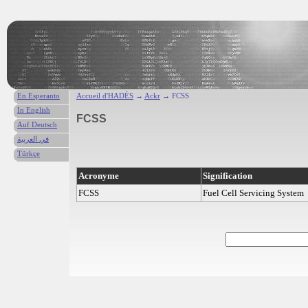
En Esperanto
Accueil d'HADÈS
→
Ackr
→ FCSS
In English
FCSS
Auf Deutsch
في العربية
Türkçe
Acronyme
Signification
FCSS
Fuel Cell Servicing System