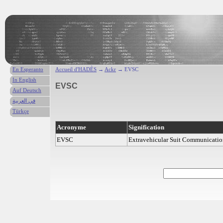
En Esperanto
Accueil d'HADÈS
→
Ackr
→ EVSC
In English
EVSC
Auf Deutsch
في العربية
Türkçe
Acronyme
Signification
EVSC
Extravehicular Suit Communicatio