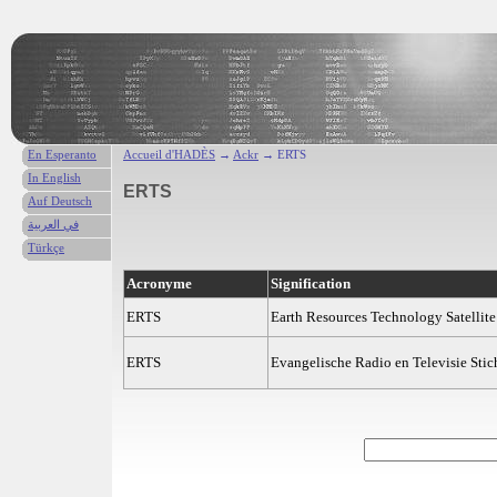
En Esperanto
Accueil d'HADÈS
→
Ackr
→ ERTS
In English
ERTS
Auf Deutsch
في العربية
Türkçe
Acronyme
Signification
ERTS
Earth Resources Technology Satellite
ERTS
Evangelische Radio en Televisie Stic