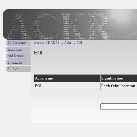
En Esperanto
Accueil d'HADÈS
→
Ackr
→ EOI
In English
EOI
Auf Deutsch
في العربية
Türkçe
Acronyme
Signification
EOI
Earth Orbit Insertion