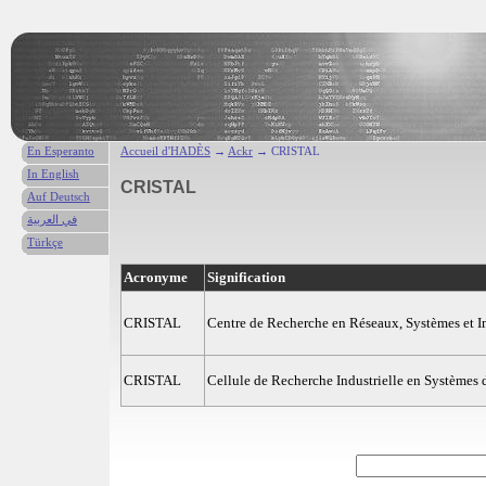
En Esperanto
Accueil d'HADÈS
→
Ackr
→ CRISTAL
In English
CRISTAL
Auf Deutsch
في العربية
Türkçe
Acronyme
Signification
CRISTAL
Centre de Recherche en Réseaux, Systèmes et 
CRISTAL
Cellule de Recherche Industrielle en Systèmes 