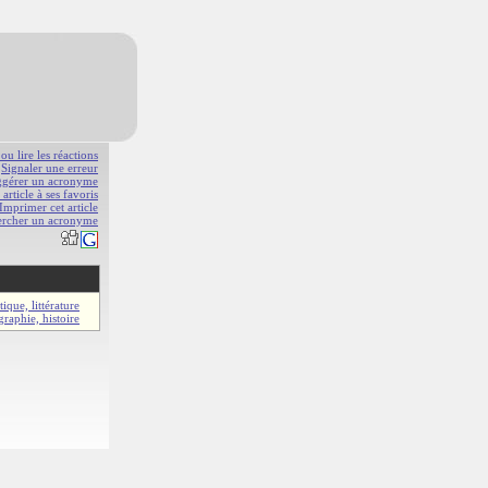
 ou lire les réactions
Signaler une erreur
gérer un acronyme
 article à ses favoris
Imprimer cet article
ercher un acronyme
ique, littérature
raphie, histoire