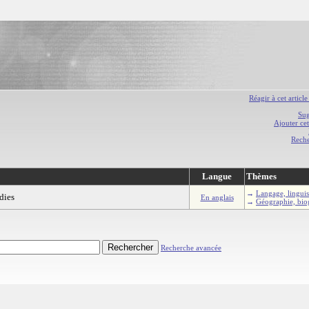
Réagir à cet article
Sug
Ajouter cet
Rech
Langue
Thèmes
→
Langage, linguist
dies
En anglais
→
Géographie, biog
Recherche avancée