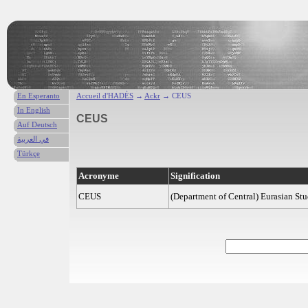
En Esperanto
Accueil d'HADÈS
→
Ackr
→ CEUS
In English
CEUS
Auf Deutsch
في العربية
Türkçe
Acronyme
Signification
CEUS
(Department of Central) Eurasian Stu