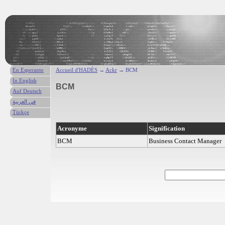
En Esperanto
Accueil d'HADÈS
→
Ackr
→ BCM
In English
BCM
Auf Deutsch
في العربية
Türkçe
Acronyme
Signification
BCM
Business Contact Manager