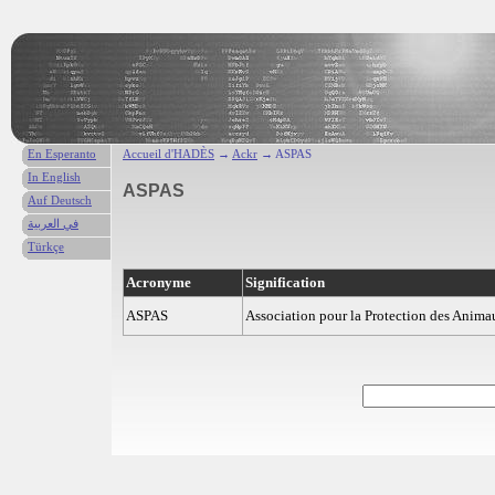
En Esperanto
Accueil d'HADÈS
→
Ackr
→ ASPAS
In English
ASPAS
Auf Deutsch
في العربية
Türkçe
Acronyme
Signification
ASPAS
Association pour la Protection des Anim