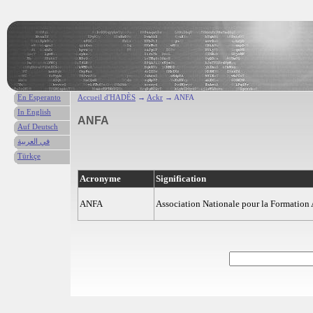
En Esperanto
Accueil d'HADÈS
→
Ackr
→ ANFA
In English
ANFA
Auf Deutsch
في العربية
Türkçe
Acronyme
Signification
ANFA
Association Nationale pour la Formation