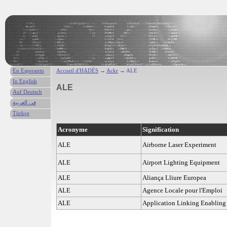
En Esperanto
Accueil d'HADÈS
→
Ackr
→ ALE
In English
ALE
Auf Deutsch
في العربية
Türkçe
Acronyme
Signification
ALE
Airborne Laser Experiment
ALE
Airport Lighting Equipment
ALE
Aliança Lliure Europea
ALE
Agence Locale pour l'Emploi
ALE
Application Linking Enabling