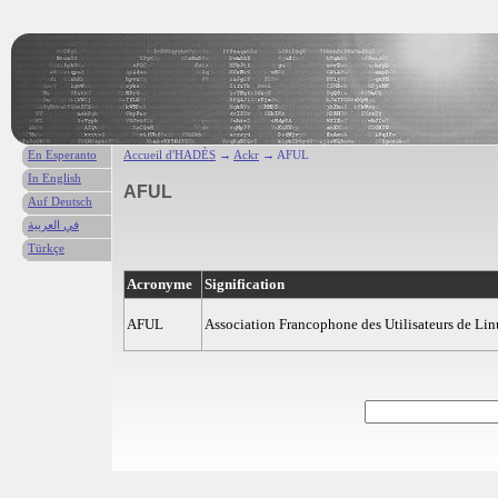
En Esperanto
Accueil d'HADÈS
→
Ackr
→ AFUL
In English
AFUL
Auf Deutsch
في العربية
Türkçe
Acronyme
Signification
AFUL
Association Francophone des Utilisateurs de Linu