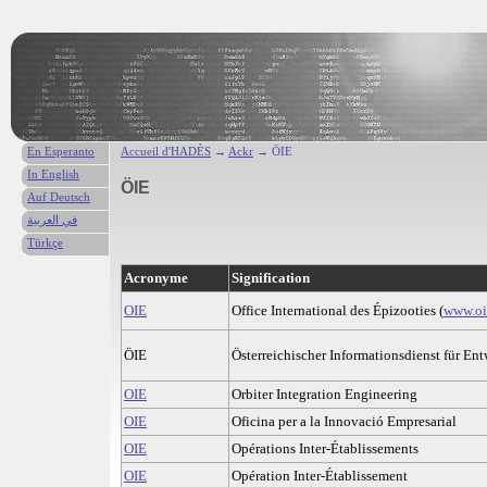
En Esperanto
Accueil d'HADÈS
→
Ackr
→ ÖIE
In English
ÖIE
Auf Deutsch
في العربية
Türkçe
Acronyme
Signification
OIE
Office International des Épizooties (
www.oi
ÖIE
Österreichischer Informationsdienst für En
OIE
Orbiter Integration Engineering
OIE
Oficina per a la Innovació Empresarial
OIE
Opérations Inter-Établissements
OIE
Opération Inter-Établissement